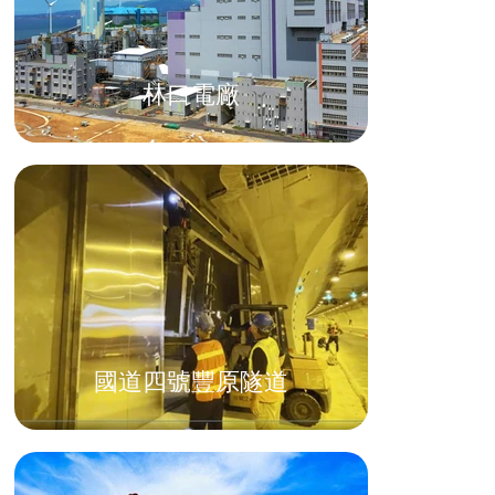
林口電廠
國道四號豐原隧道