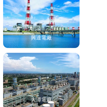
興達電廠
大潭電廠