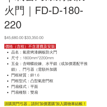
火門｜FD-D-180-
220
原
促
$45,680.00
$33,350.00
始
銷
價
價
價格（含稅）不含運費及安裝
格
格
品名：氣密烤漆鋼板防火門
尺寸：1800mm*2200mm
五金：含蝴蝶鉸鍊、水平鎖（或加價選配平推
鎖）、門弓器（需額外加購
門框材質：鋅1.6
門框型式：凸型氣密門框
門扇樣式：平面
門扇種類：雙扇
須購買門弓器，請到"加價選購"加入購物車結帳！