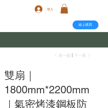
登入
線上購買
下一個
前一個
雙扇｜
1800mm*2200mm
｜氣密烤漆鋼板防