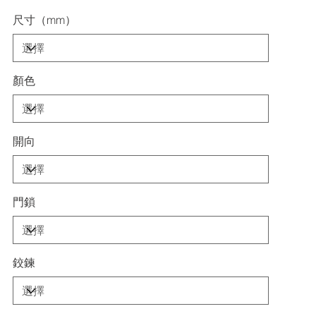
尺寸（mm）
顏色
開向
門鎖
鉸鍊