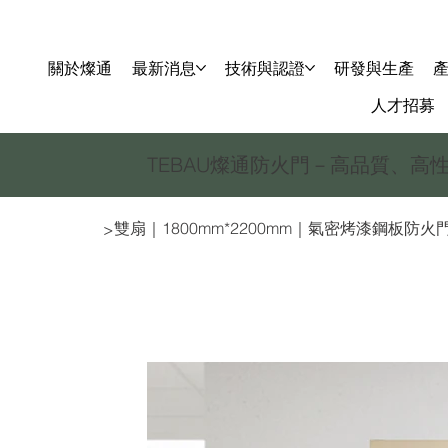
關於燦通
最新消息
技術與認證
研發與生產
人才招募
​TEBAU燦通防火門－高品質、高
雙扇｜1800mm*2200mm｜氣密烤漆鋼板防火門｜F
>