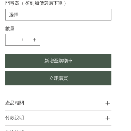
門弓器（ 須到加價選購下單 ）
數量
新增至購物車
立即購買
產品相關
付款說明